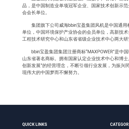
品，是中国制造业单项冠军企业、国家技术创新示范
会会长单位。
集团旗下公司威海bbin宝盈集团风机是中
单位，中国环境保护产业协会的会员单位，高新技术
工程技术研究中心和山东省省级企业技术中心两大研
bbin宝盈集团集团注册商标“MAXPOWER”是
山东省著名商标。拥有国家认定企业技术中心和博士
创新发展”的经营理念，不断引领行业发展，为振兴
现伟大的中国梦而不懈努力。
QUICK LINKS
CATEGOR