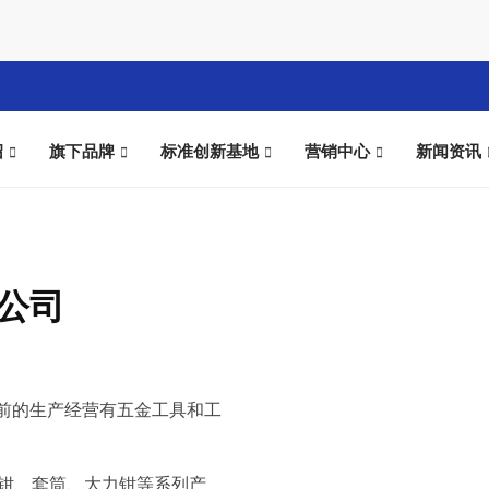
绍
旗下品牌
标准创新基地
营销中心
新闻资讯
限公司
68年, 目前的生产经营有五金工具和工
钳、套筒、大力钳等系列产