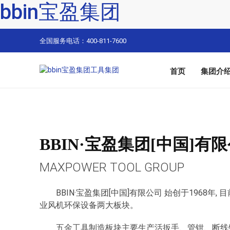
bbin宝盈集团
全国服务电话：400-811-7600
首页
集团介
BBIN·宝盈集团[中国]有
MAXPOWER TOOL GROUP
BBIN·宝盈集团[中国]有限公司 始创于19
业风机环保设备两大板块。
五金工具制造板块主要生产活扳手、管钳、断线